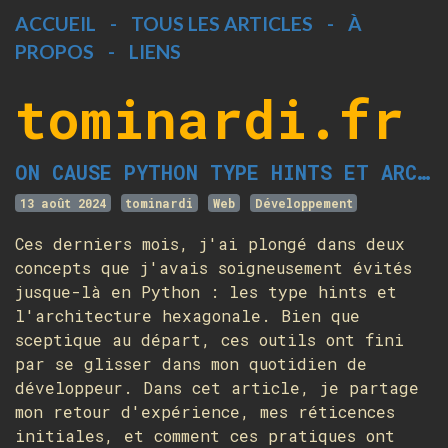
ACCUEIL
-
TOUS LES ARTICLES
-
À
PROPOS
-
LIENS
tominardi.fr
ON CAUSE PYTHON TYPE HINTS ET ARCHITECTURE HEXAGONALE DANS DJANGO
13 août 2024
tominardi
Web
Développement
Ces derniers mois, j'ai plongé dans deux
concepts que j'avais soigneusement évités
jusque-là en Python : les type hints et
l'architecture hexagonale. Bien que
sceptique au départ, ces outils ont fini
par se glisser dans mon quotidien de
développeur. Dans cet article, je partage
mon retour d'expérience, mes réticences
initiales, et comment ces pratiques ont