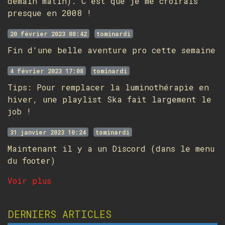
demain matin). C'est que je me croirais
presque en 2008 !
20 février 2023 08:42
tominardi
Fin d'une belle aventure pro cette semaine
4 février 2023 17:08
tominardi
Tips: Pour remplacer la luminothérapie en
hiver, une playlist Ska fait largement le
job !
31 janvier 2023 10:24
tominardi
Maintenant il y a un Discord (dans le menu
du footer)
Voir plus
DERNIERS ARTICLES