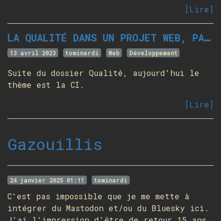
[Lire]
LA QUALITÉ DANS UN PROJET WEB, PARTIE 11 - INTÉGRATION CONTINUE
13 avril 2023
tominardi
Web
Développement
Suite du dossier Qualité, aujourd'hui le
thème est la CI.
[Lire]
Gazouillis
24 janvier 2025 01:11
tominardi
C'est pas impossible que je me mette à
intégrer du Mastodon et/ou du Bluesky ici.
J'ai l'impression d'être de retour 15 ans